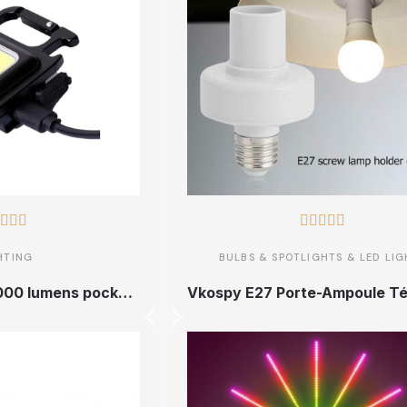








HTING
BULBS & SPOTLIGHTS & LED LIG
Keychain torch, 1000 lumens pocket torch, mini rechargeable torch, camping, fishing, car, emergency, bottle opener with