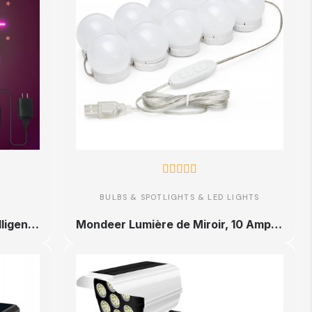





BULBS & SPOTLIGHTS & LED LIGHTS
SHOP TRUE Lumières LED intelligentes, feux d'artifice d'intérieur alimentés par USB avec télécommande par application, bande
Mondeer Lumière de Miroir, 10 Ampoules Hollywood Kit de Lumière LED Dimmable Lampe pour Miroir Cosmétique Salle de Bain avec 3