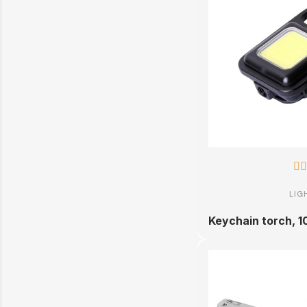


LIG