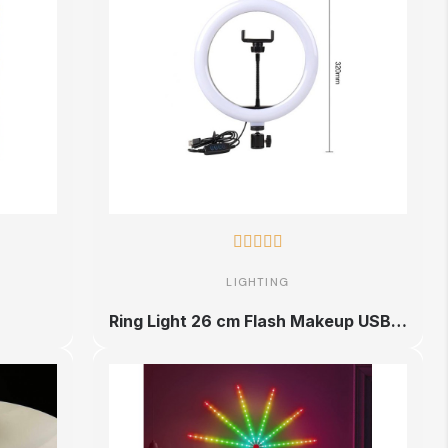





LIGHTING
Ring Light 26 cm Flash Makeup USB Selfie Ring Lamp Phone Holder