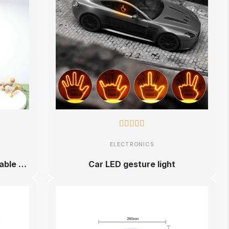





ELECTRONICS
The Minimalist Glow: The Portable LED Lamp for Chic and Practical Lighting
Car LED gesture light