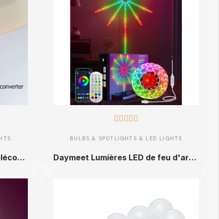





HTS
BULBS & SPOTLIGHTS & LED LIGHTS
Vkospy E27 Porte-Ampoule Télécommande sans Fil Douille de Lampe Accueil E27 Télécommande sans Fil Vis Ampoule de Rechange de
Daymeet Lumières LED de feu d'artifice intelligentes RGB Dream Color pour chambre à coucher avec contrôle à distance par