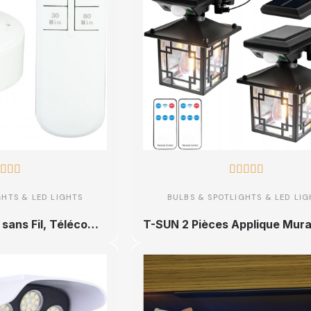








GHTS & LED LIGHTS
BULBS & SPOTLIGHTS & LED LIG
Douille d'Ampoule sans Fil, Télécommande de Remplacement à 360 Degrés Facile à Installer 30 M pour Lampe à Incandescence pour