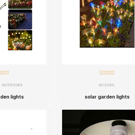








& OUTDOORS
ACCUEIL
rden lights
solar garden lights