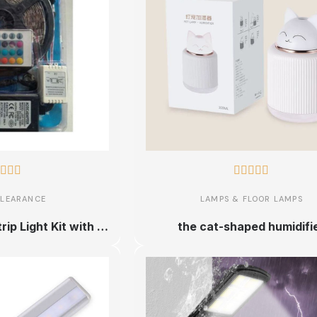








CLEARANCE
LAMPS & FLOOR LAMPS
Multi-Color LED Strip Light Kit with Remote Control
the cat-shaped humidifi