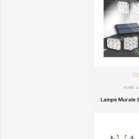


HOME &
Lampe Murale S