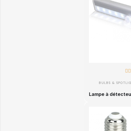


BULBS & SPOTLI