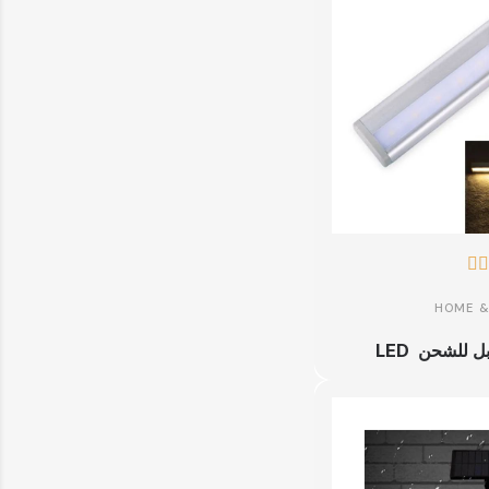


HOME &
LED للشحن