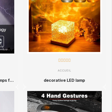





ACCUEIL
Set of 2 Super Bright Solar Lamps for Outdoors
decorative LED lamp