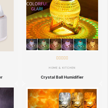





HOME & KITCHEN
er
Crystal Ball Humidifier