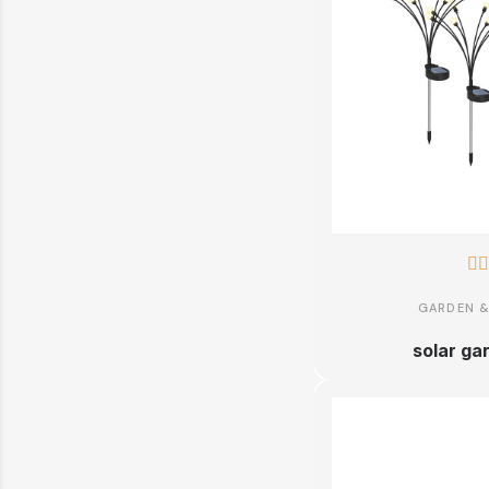


GARDEN 
solar ga