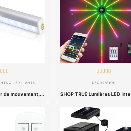








GHTS & LED LIGHTS
DECORATION
Lampe à détecteur de mouvement, 10 LED super lumineuses, 4 piles AAA et rechargeables, bande magnétique amovible à coller,