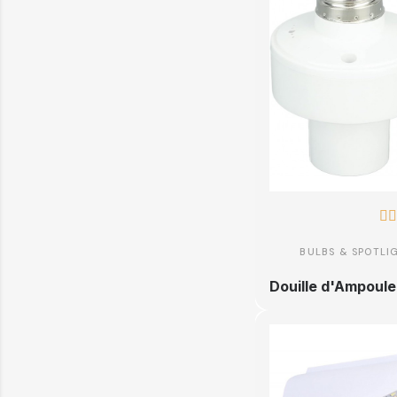


BULBS & SPOTLI