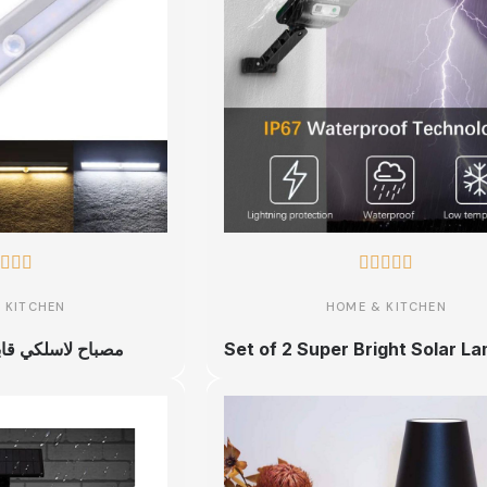








 KITCHEN
HOME & KITCHEN
مصباح لاسلكي قابل 