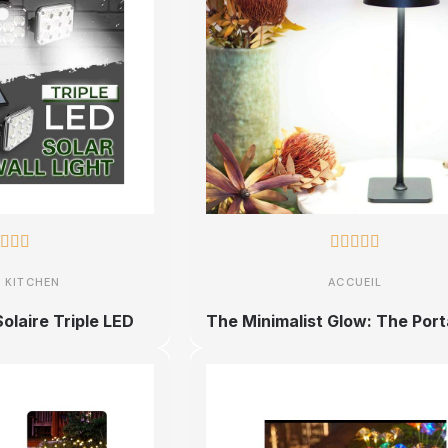








 KITCHEN
ACCUEIL
olaire Triple LED