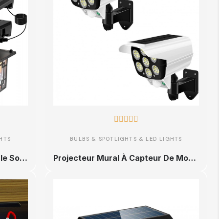





HTS
BULBS & SPOTLIGHTS & LED LIGHTS
T-SUN 2 Pièces Applique Murale Solaire Vintage Extérieure, Lampe Solaire Exterieur avec Detecteur de Mouvement, Lumière Jardin
Projecteur Mural À Capteur De Mouvement Solaire for Jardin Extérieur, sans Fil, Étanche IP65, Lampe De Sécurité, Télécommande