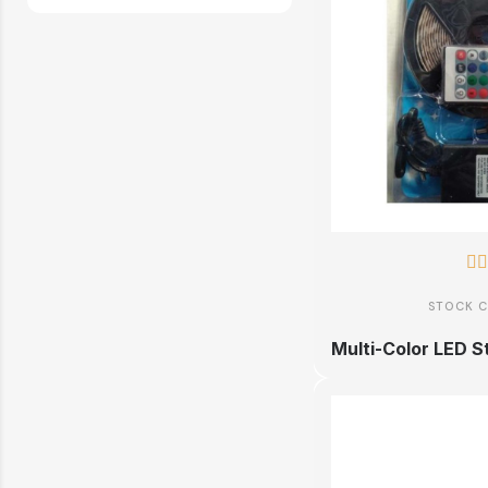


STOCK 